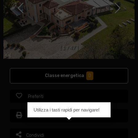
[
1
/
4
7
]
Classe energetica
:
D
Preferiti
Utilizza i tasti rapidi per navigare!
Stampa
Condividi