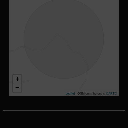
+
−
Leaflet
| OSM contributors ©
CARTO