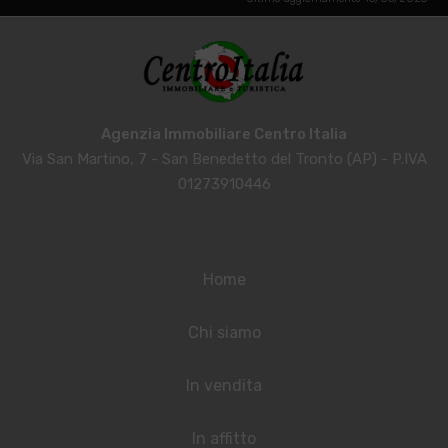
Agenzia Immobiliare Centro Italia
Via San Martino, 7 - San Benedetto del Tronto (AP) - P.IVA
01273910446
Home
Chi siamo
In vendita
In affitto