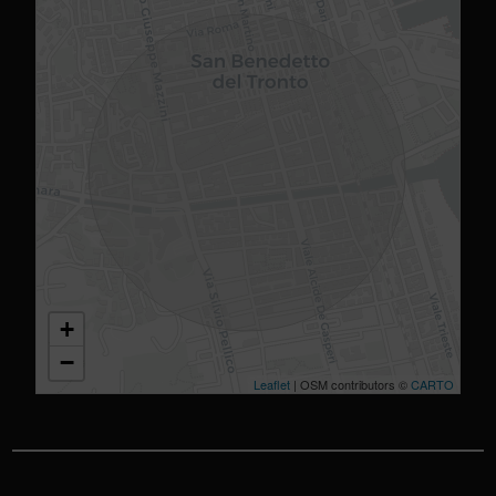
+
−
Leaflet
| OSM contributors ©
CARTO