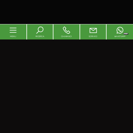
MENU
RICERCA
CHIAMACI
SCRIVICI
WHATSAPP
Home
Chi siamo
In vendita
In affitto