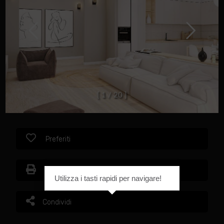
[
1
/
2
0
]
Preferiti
Stampa
Utilizza i tasti rapidi per navigare!
Condividi