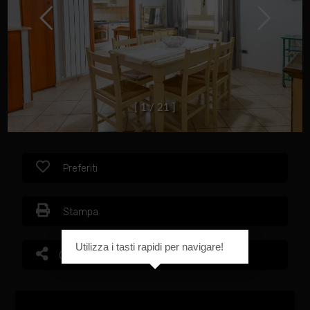
[
1
/
2
1
]
Preferiti
Stampa
Utilizza i tasti rapidi per navigare!
Condividi