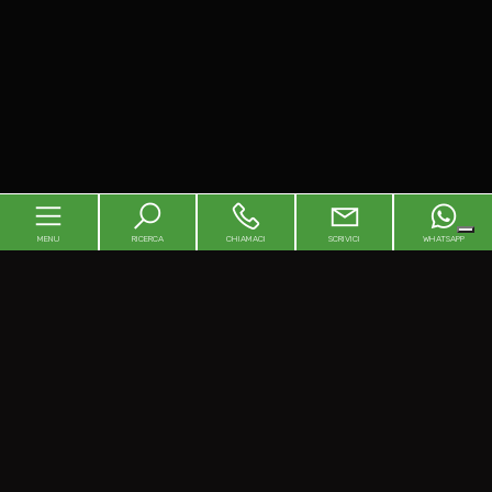
MENU
RICERCA
CHIAMACI
SCRIVICI
WHATSAPP
Home
Chi siamo