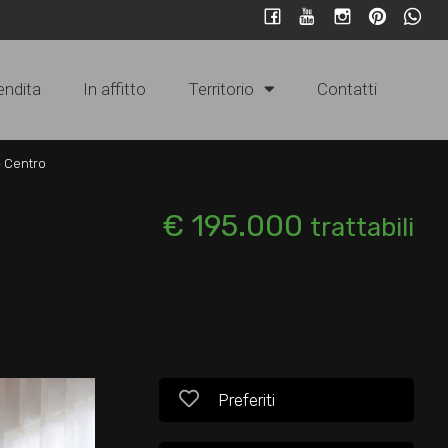
endita
In affitto
Territorio
Contatti
- Centro
€ 195.000
trattabili
Preferiti