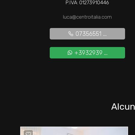
P.IVA: 01273910446
luca@centroitalia.com
07356551 ...
+3932939 ...
Alcun