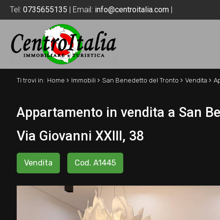
Tel:
0735655135
| Email:
info@centroitalia.com
|
›
›
›
›
Ti trovi in:
Home
Immobili
San Benedetto del Tronto
Vendita
A
Appartamento in vendita a San Ben
Via Giovanni XXIII, 38
Vendita
Cod. A1445