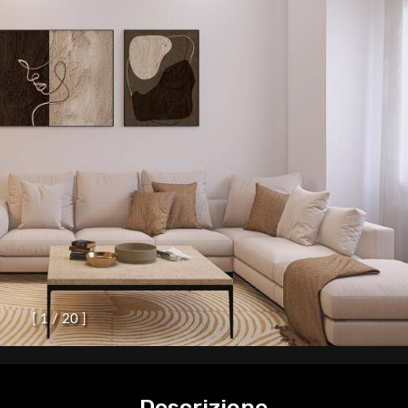
[
1
/
2
0
]
Descrizione