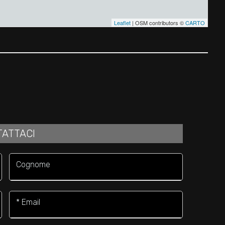
Leaflet
| OSM contributors ©
CARTO
ATTACI
Cognome
* Email