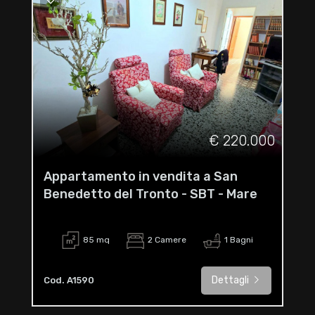
€ 220.000
Appartamento in vendita a San
Benedetto del Tronto - SBT - Mare
85 mq
2 Camere
1 Bagni
Dettagli
Cod. A1590