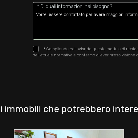
* Di quali informazioni hai bisogno?
*
Compilando ed inviando questo modulo di richiesta,
dell'attuale normativa e confermo di aver preso visione d
i immobili che potrebbero intere