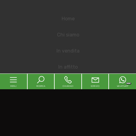
Home
Chi siamo
In vendita
In affitto
Contatti
MENU
RICERCA
CHIAMACI
SCRIVICI
WHATSAPP
Sitemap
Privacy Policy
Home