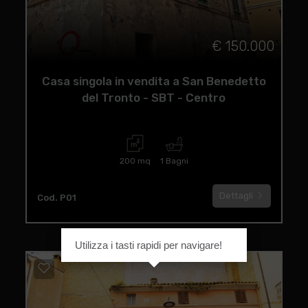
€ 150.000
Casa singola in vendita a San Benedetto
del Tronto - SBT - Centro
200 mq
1 Bagni
Dettagli
Cod. P01
Utilizza i tasti rapidi per navigare!